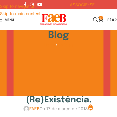
ASSOCIE-SE
Skip to navigation
Skip to main content
0
MENU
R$
0,0
Blog
Home
Notícias
NOTÍCIAS
VI Congresso Internacional
Sesc de Arte/Educação
Utopias pedagógicas em
Artes como Gesto de
(Re)Existência.
0
FAEB
On 17 de março de 2018