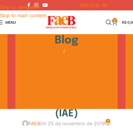
ASSOCIE-SE
Skip to navigation
Skip to main content
0
MENU
R$
0,0
Blog
Home
Notícias
NOTÍCIAS
Nota de pesar pelo
falecimento da Sra. Evelyn
Berg Ioschpe, presidente
do Instituto Arte na Escola
(IAE)
0
FAEB
On 25 de novembro de 2019