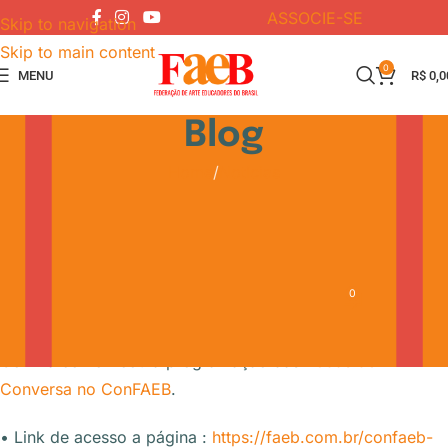
ASSOCIE-SE
Skip to navigation
Skip to main content
0
MENU
R$
0,0
Blog
Home
Notícias
NOTÍCIAS
Divulgação das Rodas de
Conversa – CONFAEB 2018
0
FAEB
On 15 de outubro de 2018
Confira como ficou a programação das
Rodas de
Conversa no ConFAEB
.
• Link de acesso a página :
https://faeb.com.br/confaeb-