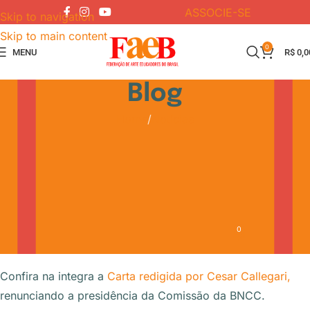
ASSOCIE-SE
Skip to navigation
Skip to main content
0
MENU
R$
0,0
Blog
Home
Notícias
NOTÍCIAS
Cesar Callegari renuncia à
presidência da comissão
da BNCC
0
FAEB
On 30 de junho de 2018
Confira na integra a
Carta redigida por Cesar Callegari,
renunciando a presidência da Comissão da BNCC.