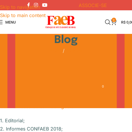
ASSOCIE-SE
Skip to navigation
Skip to main content
0
MENU
R$
0,0
Blog
Home
Notícias
NOTÍCIAS
Boletim FAEB (Ano
1,n.5_Agosto 2018)
0
FAEB
On 13 de agosto de 2018
Confira nosso boletim de Agosto!
1. Editorial;
2. Informes CONFAEB 2018;