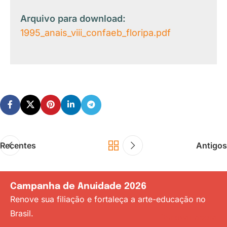
Arquivo para download:
1995_anais_viii_confaeb_floripa.pdf
Recentes
Antigos
Campanha de Anuidade 2026
Renove sua filiação e fortaleça a arte-educação no
Brasil.
Renovar agora