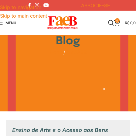
ASSOCIE-SE
Skip to navigation
Skip to main content
0
MENU
R$
0,0
Blog
Home
ConFAEB
CONFAEB
VIII ConFAEB – 1995 –
Florianópolis – SC
0
FAEB
On 21 de julho de 2020
Ensino de Arte e o Acesso aos Bens